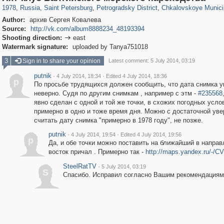
1978
,
Russia
,
Saint Petersburg
,
Petrogradsky District
,
Chkalovskoye Munici
Author:
архив Сергея Ковалева
Source:
http://vk.com/album8888234_48193394
Shooting direction:
east

Watermark signature:
uploaded by Tanya751018
3
Sign in to share your opinion
Latest comment: 5 July 2014, 03:19
putnik
·
·
4 July 2014, 18:34
Edited 4 July 2014, 18:36
p
По просьбе трудящихся должен сообщить, что дата снимка у
неверно. Судя по другим снимкам , например с этм -
#235568
явно сделан с одной и той же точки, в схожих погодных усло
примерно в одно и тоже время дня. Можно с достаточной ув
считать дату снимка "примерно в 1978 году", не позже.
putnik
·
·
4 July 2014, 19:54
Edited 4 July 2014, 19:56
p
Да, и обе точки можно поставить на ближайший в направ
восток причал . Примерно так -
http://maps.yandex.ru/-/
SteelRatTV
·
5 July 2014, 03:19
S
Спасибо. Исправил согласно Вашим рекомендациям