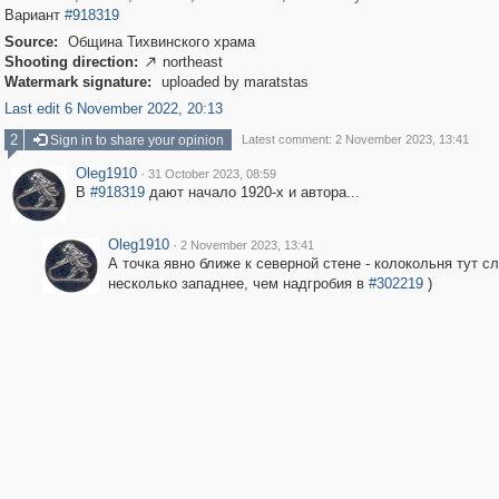
Вариант
#918319
Source:
Община Тихвинского храма
Shooting direction:
northeast

Watermark signature:
uploaded by maratstas
Last edit 6 November 2022, 20:13
2
Sign in to share your opinion
Latest comment: 2 November 2023, 13:41
Oleg1910
·
31 October 2023, 08:59
В
#918319
дают начало 1920-х и автора...
Oleg1910
·
2 November 2023, 13:41
А точка явно ближе к северной стене - колокольня тут сл
несколько западнее, чем надгробия в
#302219
)