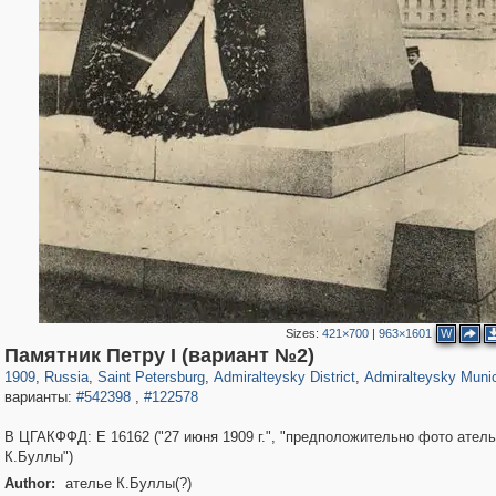
Sizes:
421×700
|
963×1601
W
197,173
1,406,837
5,709
29,243
24,063
1,032
13,106
616
Памятник Петру I (вариант №2)
1909
,
Russia
,
Saint Petersburg
,
Admiralteysky District
,
Admiralteysky Munic
варианты:
#542398
,
#122578
В ЦГАКФФД: Е 16162 ("27 июня 1909 г.", "предположительно фото ател
К.Буллы")
Author:
ателье К.Буллы(?)