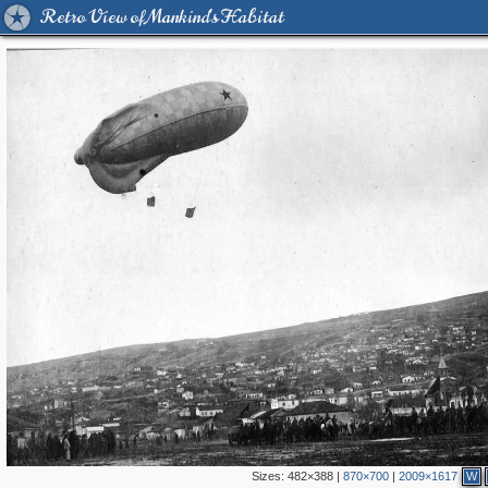
Retro View of Mankind's Habitat
Sizes:
482×388
|
870×700
|
2009×1617
W