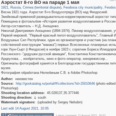
1,407,325
58,671
29,248
1,946
6,611
203
4,281
146
Аэростат 8-го ВО на параде 1 мая
1921
,
Russia
,
Crimea (territorial dispute)
,
Feodosia city municipality
,
Feodos
Весна 1921 года. Аэростат 8-го Воздухотряда (ВО) над Феодосией.
Змейковый привязной разведывательно-корректировочный аэростат типа
Помещена в фотоальбом «История развития воздухоплавания в России 
Автор-составитель – Н.Д. Анощенко.
Николай Дмитриевич Анощенко (1894-1974). Пионер воздухоплавания, у
Первой мировой, "Первый красный пилот-воздухоплаватель", Главный 
Воздушных Сил Республики, один из организаторов и участник (на план
собственной конструкции "макака") первых Всесоюзных планерных испы
горе Узун-Сырт (г.Феодосия) в ноябре 1923 г, соратник Бориса Илиодоро
Россинского -"дедушки русской авиации", Константина Константиновича
Арцеулова..., изобретатель, кино и фото оператор, кинорежиссер...
Оригиналы фотографий хранятся в Белгородском государственном лит
музее.
Фотография обработана Нелюбиным С.В. в Adobe Photoshop
Author:
неизвестен
Source:
http://goskatalog.ru/portal/#/collections?id=25010646
(photo edited
Photoshop)
Shooting location address:
45.028137,35.377446
Shooting direction:
south

Watermark signature:
(uploaded by Sergey Neliubin)
Last edit 14 August 2021, 10:05
1
Sign in to share your opinion
Latest comment: 11 August 2021, 16:52