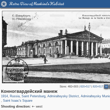
Retro View of Mankind's Habitat
Sizes:
482×303
|
820×517
|
820×517
W
197,112
1,406,255
5,709
29,243
24,063
1,032
13,106
616
Конногвардейский манеж
2,496
86
1914
,
Russia
,
Saint Petersburg
,
Admiralteysky District
,
Admiralteysky Munic
,
Saint Isaac's Square
Shooting direction:
west
