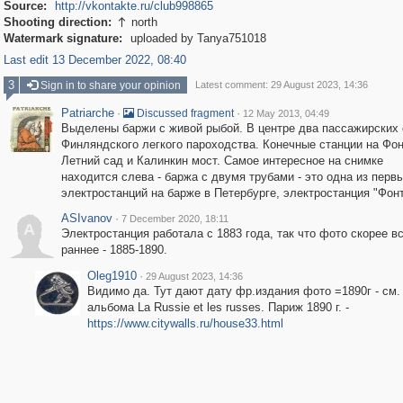
Source:
http://vkontakte.ru/club998865
Shooting direction:
north

Watermark signature:
uploaded by Tanya751018
Last edit 13 December 2022, 08:40
3
Sign in to share your opinion
Latest comment: 29 August 2023, 14:36
Patriarche
·
·
Discussed fragment
12 May 2013, 04:49
Выделены баржи с живой рыбой. В центре два пассажирских
Финляндского легкого пароходства. Конечные станции на Фон
Летний сад и Калинкин мост. Самое интересное на снимке
находится слева - баржа с двумя трубами - это одна из перв
электростанций на барже в Петербурге, электростанция "Фонт
ASIvanov
·
7 December 2020, 18:11
A
Электростанция работала с 1883 года, так что фото скорее в
раннее - 1885-1890.
Oleg1910
·
29 August 2023, 14:36
Видимо да. Тут дают дату фр.издания фото =1890г - см.
альбома La Russie et les russes. Париж 1890 г. -
https://www.citywalls.ru/house33.html