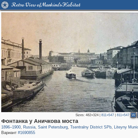
Retro View of Mankind's Habitat
Sizes:
482×324
|
811×547
|
811×547
W
197,175
1,406,856
5,709
29,243
50,244
1,833
5,224
17
Фонтанка у Аничкова моста
1896
–
1900
,
Russia
,
Saint Petersburg
,
Tsentralny District SPb
,
Liteyny Muni
Вариант
#1690855