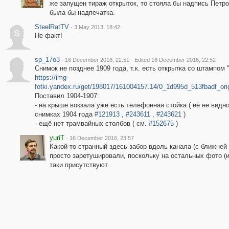
же запущен тираж открыток, то стояла бы надпись Петро
была бы надпечатка.
SteelRatTV
·
3 May 2013, 18:42
S
Не факт!
sp_17o3
·
·
16 December 2016, 22:51
Edited 16 December 2016, 22:52
Снимок не позднее 1909 года, т.к. есть открытка со штампом "1
https://img-
fotki.yandex.ru/get/198017/161004157.14/0_1d995d_513fbadf_ori
Поставил 1904-1907:
- на крыше вокзала уже есть телефонная стойка ( её не видно
снимках 1904 года
#121913
,
#243611
,
#243621
)
- ещё нет трамвайных столбов ( см.
#152675
)
yuriT
·
16 December 2016, 23:57
Какой-то странный здесь забор вдоль канала (с ближней
просто заретушировали, поскольку на остальных фото (и
таки присутствуют