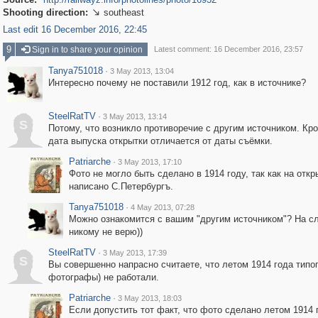
Shooting direction:
southeast

Last edit 16 December 2016, 22:45
9
Sign in to share your opinion
Latest comment: 16 December 2016, 23:57
Tanya751018
·
3 May 2013, 13:04
Интересно почему не поставили 1912 год, как в источнике?
SteelRatTV
·
3 May 2013, 13:14
S
Потому, что возникло противоречие с другим источником. Кро
дата выпуска открытки отличается от даты съёмки.
Patriarche
·
3 May 2013, 17:10
Фото не могло быть сделано в 1914 году, так как на отк
написано С.Петербургъ.
Tanya751018
·
4 May 2013, 07:28
Можно ознакомится с вашим "другим источником"? На с
никому не верю))
SteelRatTV
·
3 May 2013, 17:39
S
Вы совершенно напрасно считаете, что летом 1914 года типо
фотографы) не работали.
Patriarche
·
3 May 2013, 18:03
Если допустить тот факт, что фото сделано летом 1914 г