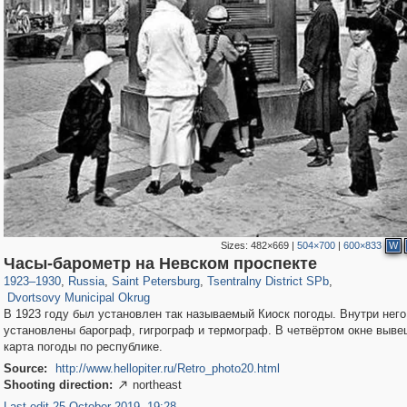
Sizes:
482×669
|
504×700
|
600×833
W
197,288
1,407,641
5,716
29,264
50,284
1,839
Часы-барометр на Невском проспекте
22,612
1,098
1923
–
1930
,
Russia
,
Saint Petersburg
,
Tsentralny District SPb
,
Dvortsovy Municipal Okrug
В 1923 году был установлен так называемый Киоск погоды. Внутри нег
установлены барограф, гигрограф и термограф. В четвёртом окне выв
карта погоды по республике.
Source:
http://www.hellopiter.ru/Retro_photo20.html
Shooting direction:
northeast

Last edit 25 October 2019, 19:28