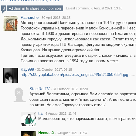
8
Sign in to share your opinion
Latest comment: 6 August 2021, 13:16
Patriarche
·
30 April 2013, 20:15
Метеорологический Павильон установлен в 1914 году по ре
Городской управы на пересечении Малой Конюшенной и Невс
проспекта. В 1930-х демонтирован и перенесен на Елагин ост
Дошкольному городку, использовался как касса. Отлит из чуг
проекту архитектора Н.В.Лансере, фигуры по модели скульп
Кузнецова. На крыше древнегреческий бог
Тритон, часы окружают девушка и старик с косой - символы 
Павильон восстановлен в 1994 году на новом месте.
Kay999
·
31 October 2017, 08:18
http://s00.yaplakal.com/pics/pics_original/4/5/8/10507854.jpg
....
SteelRatTV
·
31 October 2017, 10:20
S
Артемий Валентиныч, огромное Вам спасибо за раритетны
советская газета, могли и "втык сделать". А вот если эт
понятно. Не смог "прочувствовать стиль".
tia
·
6 August 2021, 11:46
Маловероятно, что парижская газета, в эмигрантс
Николай
·
6 August 2021, 11:57