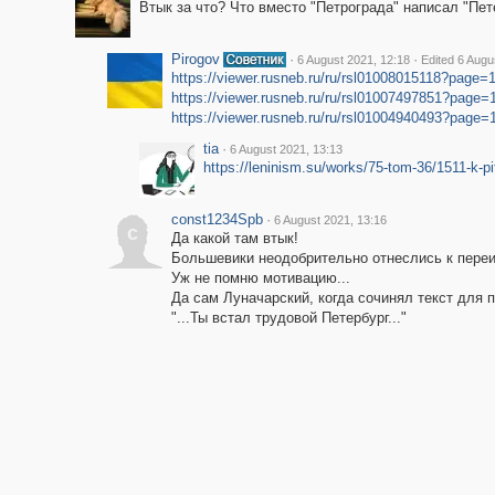
Втык за что? Что вместо "Петрограда" написал "Пет
Pirogov
·
·
6 August 2021, 12:18
Edited 6 Augu
https://viewer.rusneb.ru/ru/rsl01008015118?page
https://viewer.rusneb.ru/ru/rsl01007497851?page
https://viewer.rusneb.ru/ru/rsl01004940493?page
tia
·
6 August 2021, 13:13
https://leninism.su/works/75-tom-36/1511-k-p
const1234Spb
·
6 August 2021, 13:16
c
Да какой там втык!
Большевики неодобрительно отнеслись к пере
Уж не помню мотивацию...
Да сам Луначарский, когда сочинял текст для
"...Ты встал трудовой Петербург..."