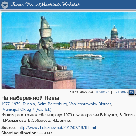
Retro View of Mankind's Habitat
Sizes:
482×254
|
1050×555
|
1600×845
W
197,253
1,407,271
5,714
29,248
14,282
482
На набережной Невы
9,208
456
1977
–
1979
,
Russia
,
Saint Petersburg
,
Vasileostrovsky District
,
Municipal Okrug 7 (Vas.Isl.)
Из набора открыток «Ленинград» 1979 г. Фотографии Б.Круцко, Б.Лосина
Н.Рахманова, В.Соболева, И.Шагина.
Source:
http://www.zheleznov.net/2012/02/1979.html
Shooting direction:
east
