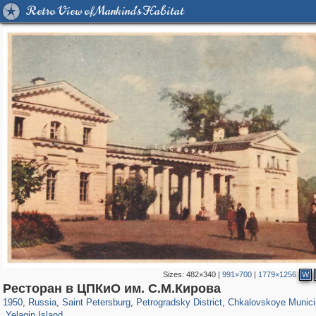
Retro View of Mankind's Habitat
Sizes:
482×340
|
991×700
|
1779×1256
W
197,175
1,406,942
5,714
29,248
22,955
438
7,591
101
Ресторан в ЦПКиО им. С.М.Кирова
,348
14
1950
,
Russia
,
Saint Petersburg
,
Petrogradsky District
,
Chkalovskoye Munici
Yelagin Island