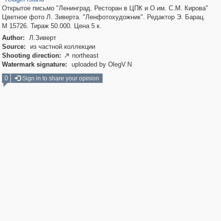
Открытое письмо "Ленинград. Ресторан в ЦПК и О им. С.М. Кирова"
Цветное фото Л. Зиверта. "Ленфотохудожник". Редактор Э. Барац.
М 15726. Тираж 50.000. Цена 5 к.
Author:
Л.Зиверт
Source:
из частной коллекции
Shooting direction:
northeast

Watermark signature:
uploaded by OlegV.N
0
Sign in to share your opinion