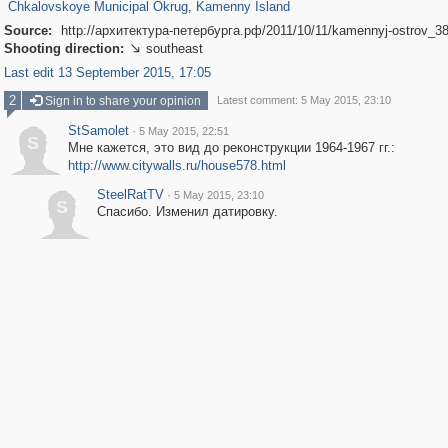
Chkalovskoye Municipal Okrug
,
Kamenny Island
Source:
http://архитектура-петербурга.рф/2011/10/11/kamennyj-ostrov_38
Shooting direction:
southeast

Last edit 13 September 2015, 17:05
2
Sign in to share your opinion
Latest comment: 5 May 2015, 23:10
StSamolet
·
5 May 2015, 22:51
S
Мне кажется, это вид до реконструкции 1964-1967 гг.:
http://www.citywalls.ru/house578.html
SteelRatTV
·
5 May 2015, 23:10
S
Спасибо. Изменил датировку.