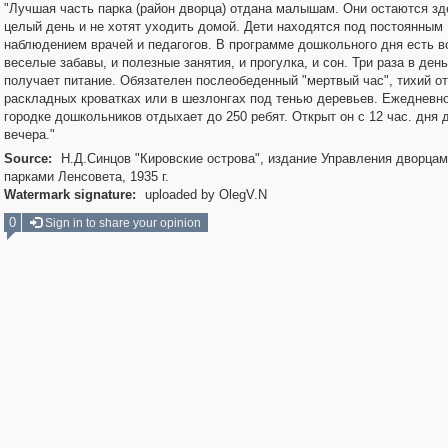
"Лучшая часть парка (район дворца) отдана малышам. Они остаются зд
целый день и не хотят уходить домой. Дети находятся под постоянным
наблюдением врачей и педагогов. В программе дошкольного дня есть вс
веселые забавы, и полезные занятия, и прогулка, и сон. Три раза в ден
получает питание. Обязателен послеобеденный "мертвый час", тихий о
раскладных кроватках или в шезлонгах под тенью деревьев. Ежедневно
городке дошкольников отдыхает до 250 ребят. Открыт он с 12 час. дня 
вечера."
Source:
Н.Д.Синцов "Кировские острова", издание Управления дворцам
парками Ленсовета, 1935 г.
Watermark signature:
uploaded by OlegV.N
0
Sign in to share your opinion