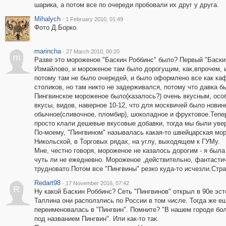
шарика, а потом все по очереди пробовали их друг у друга.
Mihalych
·
1 February 2010, 01:49
Фото Д.Борко.
marincha
·
27 March 2010, 00:20
m
Разве это мороженое "Баскин Роббинс" было? Первый "Баскин
Измайлово, и мороженое там было дорогущим, как,впрочем, и
потому там не было очередей, и было оформлено все как каф
столиков, но там никто не задерживался, потому что давка б
Пингвинское мороженое было(казалось?) очень вкусным, особ
вкусы, видов, наверное 10-12, что для москвичей было новин
обычное(сливочное, пломбир), шоколадное и фруктовое.Тепер
просто клали дешевые вкусовые добавки, тогда мы были увере
По-моему, "Пингвином" называлась какая-то швейцарская мо
Никольской, в Торговых рядах, на углу, выходящем к ГУМу.
Мне, честно говоря, мороженое не казалось дорогим - я был
чуть ли не ежедневно. Мороженое ,действительно, фантастич
трудновато.Потом все "Пингвины" резко куда-то исчезли.Стр
Redart98
·
17 November 2016, 07:42
R
Ну какой Баскин Роббинс? Сеть "Пингвинов" открыл в 90е эс
Таллина они расползлись по России в том числе. Тогда же ещ
переименовалась в "Пингвин". Помните? "В нашем городе бол
под названием Пингвин". Или как-то так.