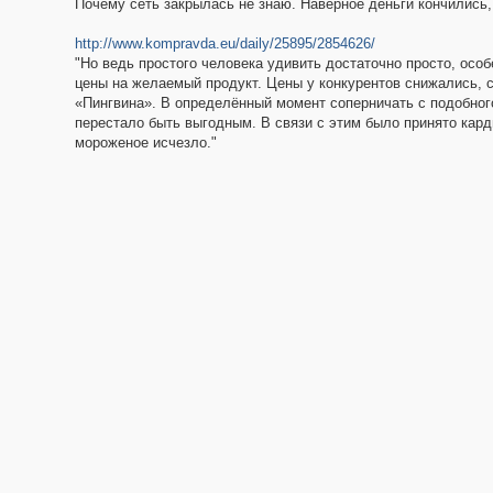
Почему сеть закрылась не знаю. Наверное деньги кончились, 
http://www.kompravda.eu/daily/25895/2854626/
"Но ведь простого человека удивить достаточно просто, осо
цены на желаемый продукт. Цены у конкурентов снижались, 
«Пингвина». В определённый момент соперничать с подобног
перестало быть выгодным. В связи с этим было принято кар
мороженое исчезло."