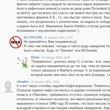
братом набрали тогда каждый по несколько видов мороженого
было в вафельных рожках) и ушли во двор дома Пугачёвой (
на фото), где пытались его съесть как можно быстрее,на глаз
неутомимых фанаток А.Б., т.к. оно быстро таяло и текло. Бы
поняли, что погорячились с количеством, но жадность победи
съедено было всё. Мороженое Baskin Robbins я потом долгие
вспоминала с внутренним содроганием :).
ALYOSCHIN
·
31 January 2010, 17:57
Но признайтесь Вам понравилось))
Я тоже там побывал, походы в такого рода заведения тог
было событие. Будь то "Пингвин" или McDonalds
Юлия
·
31 January 2010, 18:08
"Понравилось" длилось минут 5, а потом - всё, пер
не ходила принципиально до тех пор, пока не пропал
только заезжала в МакАвто иногда. А за мороженым
который вынес мне весь мозг из-за него (очередь, с
nilvaden
·
31 January 2010, 18:25
n
А я вот такую статейку надыбил-Кафе-мороженое. Появилось 
Открытие первого кафе состоялось в здании столичной гости
попасть в «Пингвин», требовалось отстоять огромную очеред
отличалось от обычного из киоска, оно имело различные вк
мороженого стоила в 1990 году 50 копеек, что было весьма з
выходной становился настоящим семейным праздником. Кажд