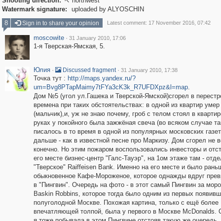
Shooting direction:
northwest

Watermark signature:
uploaded by ALYOSCHIN
8
Sign in to share your opinion
Latest comment: 17 November 2016, 07:42
moscowite
·
31 January 2010, 17:06
1-я Тверская-Ямская, 5.
Юлия
·
·
Discussed fragment
31 January 2010, 17:38
Точка тут :
http://maps.yandex.ru/?
um=Bvg8PTapMaimy7tFYa3cK3k_R7UFDXpz&l=map
.
Дом №5 (угол ул.Гашека и Тверской-Ямской)сгорел в перест
времена при таких обстоятельствах: в одной из квартир умер
(мальчик),и, уж не знаю почему, гроб с телом стоял в квартир
руках у покойного была зажжёная свеча (во всяком случае та
писалось в то время в одной из популярных московских газет
дальше - как в известной песне про Маркизу. Дом сгорел не в
конечно. Но этим пожаром воспользовались инвесторы и отс
его месте бизнес-центр "Галс-Тауэр", на 1ом этаже там - отд
"Тверское" Raiffeisen Bank. Именно на его месте и было рань
обыкновенное Кафе-Мороженое, которое однажды вдруг прев
в "Пингвин". Очередь на фото - в этот самый Пингвин за мо
Baskin Robbins, которое тогда было одним из первых появивш
полуголодной Москве. Похожая картина, только с ещё более
впечатляющей толпой, была у первого в Москве McDonalds. 
я тоже побывала в этом Пингвине отстояв такую же очередь,