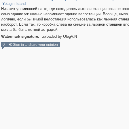
Yelagin Island
Никаких упоминаний на то, где находилась лыжная станция пока не наш
само здание уж больно напоминает здание велостанции. Вообще, было
логично, если бы зимой велостанция использовалась как лыжная станци
наоборот. Если так, то коробка слева на снимке за лыжной станцией вп
могла бы быть летней эстрадой.
Watermark signature:
uploaded by OlegV.N
0
Sign in to share your opinion