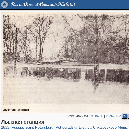
Retro View of Mankind's Habitat
Sizes:
482×354
|
951×700
|
1524×1122
W
197,252
1,407,269
5,714
29,248
22,955
438
7,591
101
Лыжная станция
,348
14
1933
,
Russia
,
Saint Petersburg
,
Petrogradsky District
,
Chkalovskoye Munici