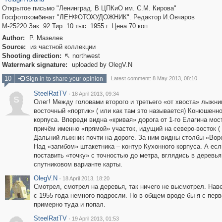
Открытое письмо "Ленинград. В ЦПКиО им. С.М. Кирова"
Госфотокомбинат "ЛЕНФОТОХУДОЖНИК". Редактор И.Овчаров
М-25220 Зак. 92 Тир. 10 тыс. 1955 г. Цена 70 коп.
Author:
Р. Мазелев
Source:
из частной коллекции
Shooting direction:
northwest

Watermark signature:
uploaded by OlegV.N
10
Sign in to share your opinion
Latest comment: 8 May 2013, 08:10
SteelRatTV
·
18 April 2013, 09:34
S
Олег! Между головами второго и третьего «от хвоста» лыжни
восточный «портик» ( или как там это называется) Конюшенно
корпуса. Впереди видна «кривая» дорога от 1-го Елагина мост
причём именно «прямой» участок, идущий на северо-восток ( 
Дальний лыжник почти на дороге. За ним видны столбы «Воро
Над «загибом» штакетника – контур Кухонного корпуса. А ес
поставить «точку» с точностью до метра, вглядись в деревья
спутниковом варианте карты.
OlegV.N
·
18 April 2013, 18:20
Смотрел, смотрел на деревья, так ничего не высмотрел. Нав
с 1955 года немного подросли. Но в общем вроде бы я с перв
примерно туда и попал.
SteelRatTV
·
19 April 2013, 01:53