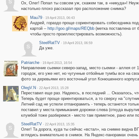
S
Ох, Олег! Попал ты совсем уж, скажем так, в «никуда»! Неуж
настолько плохо рассказал про расположение снимка?
Mau79
·
19 April 2013, 06:43
Андрей, гораздо проще сориентировать собеседника по
картой --
http://goo.gl/maps/REQbb
(метка поставлена от 
чтобы просто проиллюстрировать возможность).
SteelRatTV
·
19 April 2013, 06:59
S
Да уже.
Patriarche
·
19 April 2013, 16:54
Направление сьемки северо-запад, место сьемки - аллея от 
городок, его уже нет, но чугунные отбойные тумбы все на св
фото за деревьями юго восточный угол Конюшенного корпуса
OlegV.N
·
22 April 2013, 15:28
Переставил еще раз. Надеюсь, в последний ... Оказалось, ч
Теперь будет проще ориентироваться, а то сверху на "спутни
Летний сад не успели отпанорамить - теперь останется только
поставил у места примыкания дорожки слева (откуда вырули
клумбой тоже разберемся - место там приметное, рано или по
SteelRatTV
·
22 April 2013, 15:35
S
Олег! Та дорога, куда ты сейчас «встал», на снимке видна 
вглядись внимательно в снимок. На Яндекс-панорамах очень х