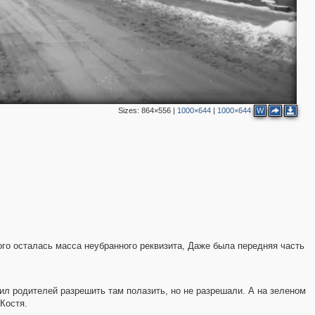
2
Sizes:
864×556
|
1000×644
|
1000×644
W
3
2
2
2
5
ого осталась масса неубранного реквизита, Даже была передняя часть
2
ил родителей разрешить там полазить, но не разрешали. А на зеленом
Костя.