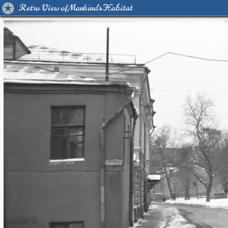
Retro View of Mankind's Habitat