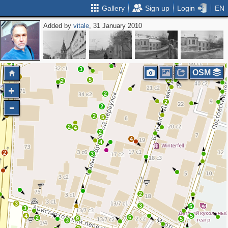
Gallery
Sign up
Login
EN
Added by
vitale
, 31 January 2010
3
4
3
3
2
3
3
2
2
3
3
OSM
6
5
2
2
2
2
2
2
5
2
4
2
4
4
2
3
2
3
3
5
3
4
5
6
2
9
5
3