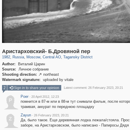
319,861
1,406,906
160,009
8,286
29,248
5,916
10,740
402
Аристарховский- Б.Дровяной пер
1982
,
Russia
,
Moscow
,
Central AO
,
Tagansky District
Author:
Виталий Царин
Source:
Личное собрание
Shooting direction:
northeast

Watermark signature:
uploaded by vitale
2
Sign in to share your opinion
Latest comment: 26 February 2023, 20:21
Poer
·
20 April 2012, 12:23
P
помнится в 87-м или в 88-м тут снимали фильм, после котор
трамвая, аккурат по переднюю площадку
Zayun
·
26 February 2023, 20:21
Z
Да, было такое. Еще деревянная лодка лежала/стояла. Прос
заборе, на Аристарховском, было написано - Папиросы Дядя 