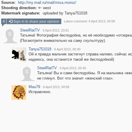
Source:
http://my.mail.ru/mail/mixa.moroz/
Shooting direction:
west

Watermark signature:
uploaded by Tanya751018
4
Sign in to share your opinion
Latest comment: 6 April 2013, 04:58
SteelRatTV
·
5 April 2013, 23:01
S
Татьяна! Фотография бесподобна, но её необходимо «отзерка
(Посмотрите внимательно на саму скульптуру).
Tanya751018
·
6 April 2013, 00:40
Ой и правда мальчик застегнут справа налево, сейчас и
надеюсь, она останется такой же бесподобной)
SteelRatTV
·
6 April 2013, 00:45
S
Татьяна! Вы и сами бесподобны. Я на мальчика «вж
не глянул. Вот что значит «женский глаз».
Mau79
·
6 April 2013, 04:58
Исправлено.