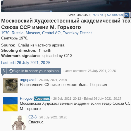
Sizes:
482×450
|
748×700
|
5200×4869
W
Московский Художественный академический теа
319,882
1,407,351
160,021
8,286
29,248
5,916
53,055
2,283
Союза ССР имени М. Горького
1970
,
Russia
,
Moscow
,
Central AO
,
Tverskoy District
Сентябрь 1970.
Source:
Слайд из частного архива
Shooting direction:
north

Watermark signature:
uploaded by CZ-3
Last edit 26 July 2021, 20:25
3
Sign in to share your opinion
Latest comment: 26 July 2021, 20:26
argopavel
·
26 July 2021, 20:09
Направление СЗ никак не может быть. Поправил.
Pirogov
·
·
26 July 2021, 20:12
Edited 26 July 2021, 20:17
Московский Художественный академический театр Союза СС
М. Горького.
CZ-3
·
26 July 2021, 20:26
Спасибо.