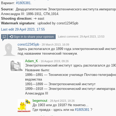
Вариант:
#1805381
.
Source:
Двадцатипятилетие Электротехнического института император
Александра III: 1886-1911, СПб,1914.
Shooting direction:
east

Watermark signature:
uploaded by const1234Spb
Last edit 29 April 2023, 17:55
12
Sign in to share your opinion
Latest comment: 29 April 2023, 13:53
const1234Spb
·
28 March 2013, 16:09
c
Здесь располагался до 1899 года электротехнический инстит
под названием технический техникум.
Adam_K
·
16 August 2019, 09:26
Электротехнический институт здесь располагался до 190
Название было:
1886—1891 — Техническое училище Почтово-телеграфн
ведомства
1891—1899 — Электротехнический институт
1899—1918 — Электротехнический институт императора
Александра III
begemout
·
28 April 2023, 18:26
До 1903 или до 1918? Не понятно...
Где правда - здесь или на
#1805381
?