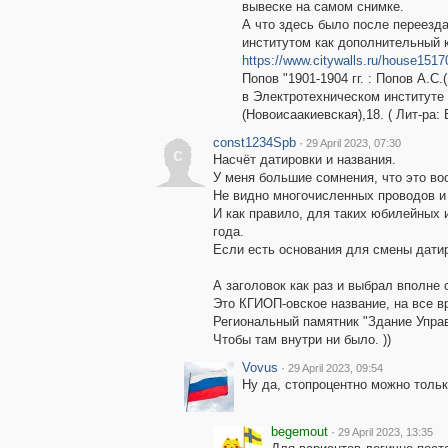
вывеске на самом снимке.
А что здесь было после переезда
институтом как дополнительный 
https://www.citywalls.ru/house1517
Попов "1901-1904 гг. : Попов А.С
в Электротехническом институте 
(Новоисаакиевская),18. ( Лит-ра: 
const1234Spb
·
29 April 2023, 07:30
c
Насчёт датировки и названия.
У меня большие сомнения, что это во
Не видно многочисленных проводов и 
И как правило, для таких юбилейных 
года.
Если есть основания для смены дати
А заголовок как раз и выбрал вполне 
Это КГИОП-овское название, на все в
Региональный памятник "Здание Управ
Чтобы там внутри ни было. ))
Vovus
·
29 April 2023, 09:54
Ну да, стопроцентно можно тольк
begemout
·
29 April 2023, 13:35