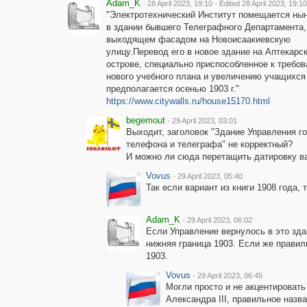
Adam_K
·
·
28 April 2023, 19:10
Edited 28 April 2023, 19:10
"Электротехнический Институт помещается ныне
в здании бывшего Телеграфного Департамента,
выходящем фасадом на Новоисаакиевскую
улицу.Перевод его в новое здание на Аптекарс
острове, специально приспособленное к требо
нового учебного плана и увеличению учащихся
предполагается осенью 1903 г."
https://www.citywalls.ru/house15170.html
begemout
·
29 April 2023, 03:01
Выходит, заголовок "Здание Управления г
телефона и телеграфа" не корректный?
И можно ли сюда перетащить датировку ва
Vovus
·
29 April 2023, 05:40
Так если вариант из книги 1908 года, 
Adam_K
·
29 April 2023, 06:02
Если Управление вернулось в это зда
нижняя граница 1903. Если же прави
1903.
Vovus
·
29 April 2023, 06:45
Могли просто и не акцентировать
Александра III, правильное назв