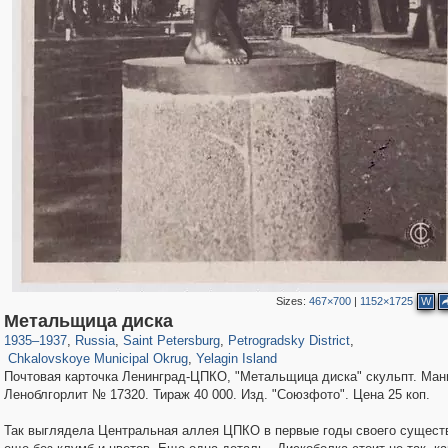
Sizes:
467×700
|
1152×1725
W
197,232
1,407,206
5,714
29,248
22,955
438
Метальщица диска
7,591
101
2,348
14
1935
–
1937
,
Russia
,
Saint Petersburg
,
Petrogradsky District
,
Chkalovskoye Municipal Okrug
,
Yelagin Island
Почтовая карточка Ленинград-ЦПКО, "Метальщица диска" скульпт. Ман
Леноблгорлит № 17320. Тираж 40 000. Изд. "Союзфото". Цена 25 коп.
Так выглядела Центральная аллея ЦПКО в первые годы своего существ