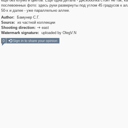
еще без клумб и цветов. Еще одна деталь - Дискоболка стоит не так, ка
послевоенных фото: здесь руки развернуты под углом 45 градусов к ал
50-х и далее - уже параллельно аллее.
Author:
Бамунер С.Г.
Source:
из частной коллекции
Shooting direction:
east

Watermark signature:
uploaded by OlegV.N
0
Sign in to share your opinion