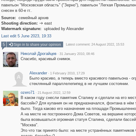
павильон "Московская область" ("Зерно"), павильон "Легкая Промышле
снесен в 60-е гг..
Source:
семейный архив
Shooting direction:
east

Watermark signature:
uploaded by Alexander
Last edit 5 June 2023, 19:33
5
Sign in to share your opinion
Latest comment: 24 August 2022, 15:53
Николай Дрогайцев
·
31 January 2010, 08:46
Спасибо, красивый снимок.
Alexander
·
1 February 2010, 17:29
A
Было красиво, а теперь вместо красивого павильона - о
стеклянный параллелепипед в не лучшем состоянии.
ozero71
·
21 August 2022, 12:59
В каком году снесли памятник Сталину и сделали на его мес
бассейн? Для купания он не предназначался, фонтана в нём 
было. Тогда каково его назначение на площади Промышленно
А на месте не построенного Дома Советов, на вершине котор
была возвышаться огромная статуя Сталина, сделали бассе
"Москва".
Это что так принято было: на месте устранённых памятников
делать бассейны?