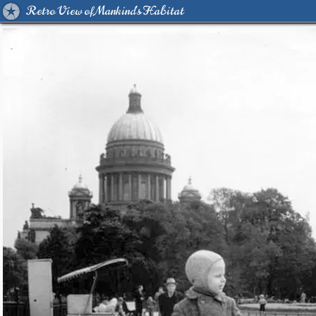
Retro View of Mankind's Habitat