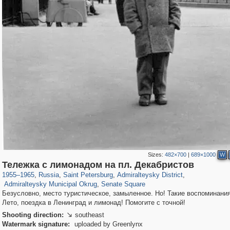
Sizes:
482×700
|
689×1000
W
197,269
1,407,401
5,714
29,248
24,064
1,032
Тележка с лимонадом на пл. Декабристов
13,107
616
1,091
50
1955
–
1965
,
Russia
,
Saint Petersburg
,
Admiralteysky District
,
Admiralteysky Municipal Okrug
,
Senate Square
Безусловно, место туристическое, замыленное. Но! Такие воспоминания
Лето, поездка в Ленинград и лимонад! Помогите с точной!
Shooting direction:
southeast

Watermark signature:
uploaded by Greenlynx