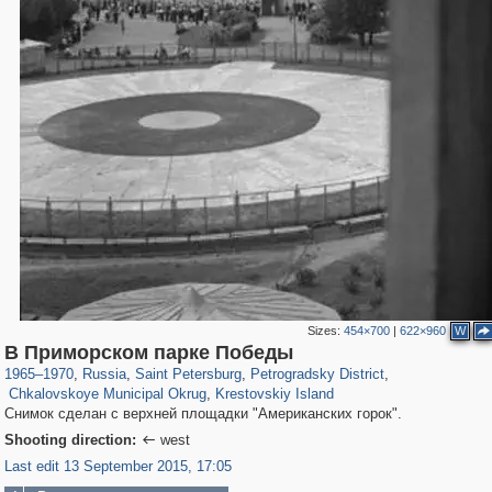
Sizes:
454×700
|
622×960
W
197,232
1,407,206
5,714
29,248
22,955
438
В Приморском парке Победы
7,591
101
2,203
14
1965
–
1970
,
Russia
,
Saint Petersburg
,
Petrogradsky District
,
Chkalovskoye Municipal Okrug
,
Krestovskiy Island
Снимок сделан с верхней площадки "Американских горок".
Shooting direction:
west

Last edit 13 September 2015, 17:05