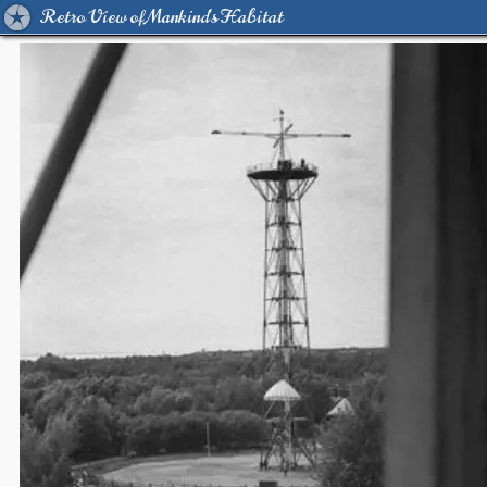
Retro View of Mankind's Habitat