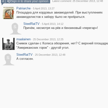
4
Sign in to share your opinion
Latest comment: 25 December 2013, 12:48
Patriarche
·
5 April 2013, 13:27
Площадка для кордовых авиамоделей. При выступлениях
авиамоделистов к забору было не пробраться.
SteelRatTV
·
5 April 2013, 14:12
S
Причём, несмотря на рёв и бензиновый «перегар»!
maalainen
·
25 December 2013, 12:25
Снимок сделан с Колеса обозрения, нет? С верхней площадк
"Американских горок" - другой угол.
SteelRatTV
·
25 December 2013, 12:48
S
А согласен.