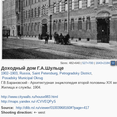
Sizes:
482×640
|
527×700
|
1643×2184
W
197,153
1,406,517
5,709
29,243
22,955
438
Доходный дом Г.А.Шульце
3,467
81
1902
–
1903
,
Russia
,
Saint Petersburg
,
Petrogradsky District
,
Posadsky Municipal Okrug
Г.В.Барановский - Архитектурная энциклопедия второй половины XIX век
Жилища и службы. 1904.
http://www.citywalls.ru/house983.html
http://maps.yandex.ru/-/CVVEQPyS
Source:
http://dlib.rsl.ru/viewer/01003968160#?page=417
Shooting direction:
west
