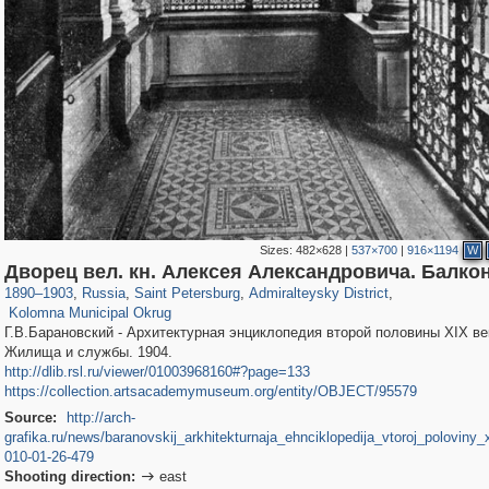
Sizes:
482×628
|
537×700
|
916×1194
W
197,175
1,406,871
5,714
29,248
24,063
1,032
Дворец вел. кн. Алексея Александровича. Балко
2,442
138
1890
–
1903
,
Russia
,
Saint Petersburg
,
Admiralteysky District
,
Kolomna Municipal Okrug
Г.В.Барановский - Архитектурная энциклопедия второй половины XIX век
Жилища и службы. 1904.
http://dlib.rsl.ru/viewer/01003968160#?page=133
https://collection.artsacademymuseum.org/entity/OBJECT/95579
Source:
http://arch-
grafika.ru/news/baranovskij_arkhitekturnaja_ehnciklopedija_vtoroj_poloviny_
010-01-26-479
Shooting direction:
east
