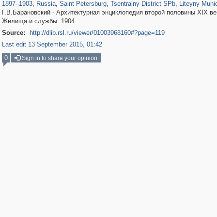
1897
–
1903
,
Russia
,
Saint Petersburg
,
Tsentralny District SPb
,
Liteyny Muni
Г.В.Барановский - Архитектурная энциклопедия второй половины XIX век
Жилища и службы. 1904.
Source:
http://dlib.rsl.ru/viewer/01003968160#?page=119
Last edit 13 September 2015, 01:42
0
Sign in to share your opinion