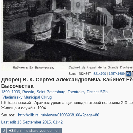
Sizes:
482×647
|
521×700
|
1257×1689
W
Дворец В. К. Сергея Александровича. Кабинет Её
197,173
1,406,840
5,709
29,243
50,244
1,833
Высочества
3,586
65
1890
–
1903
,
Russia
,
Saint Petersburg
,
Tsentralny District SPb
,
Vladimirsky Municipal Okrug
Г.В.Барановский - Архитектурная энциклопедия второй половины XIX век
Жилища и службы. 1904.
Source:
http://dlib.rsl.ru/viewer/01003968160#?page=86
Last edit 13 September 2015, 01:42
0
Sign in to share your opinion