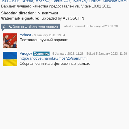
1900
–
1906
,
Russia
,
Moscow
,
Central AO
,
Tverskoy District
,
Moscow Kremli
Вариант лучшего качества предоставлен ув. Vitale 10.01 2011.
Shooting direction:
northwest

Watermark signature:
uploaded by ALYOSCHIN
2
Sign in to share your opinion
Latest comment: 5 January 2023, 11:28
rothast
·
9 January 2011, 19:54
Поставлен лучший вариант.
Pirogov
·
·
5 January 2023, 11:28
Edited 5 January 2023, 11:29
http://andcvet.narod.ru/mos/25/sam.html
Сборная солянка в фотошопных рамках