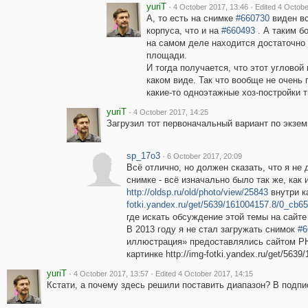
yuriT
·
·
4 October 2017, 13:46
Edited 4 Octobe
А, то есть на снимке
#660730
виден вс
корпуса, что и на
#660493
. А таким бо
на самом деле находится достаточно 
площади.
И тогда получается, что этот угловой
каком виде. Так что вообще не очень 
какие-то одноэтажные хоз-постройки 
yuriT
·
4 October 2017, 14:25
Загрузил тот первоначальный вариант по экзе
sp_17o3
·
6 October 2017, 20:09
Всё отлично, но должен сказать, что я не
снимке - всё изначально было так же, как 
http://oldsp.ru/old/photo/view/25843
внутри к
fotki.yandex.ru/get/5639/161004157.8/0_cb65
где искать обсуждение этой темы на сайте 
В 2013 году я не стал загружать снимок
#6
иллюстрация» предоставлялись сайтом РНБ
картинке http://img-fotki.yandex.ru/get/563
yuriT
·
·
4 October 2017, 13:57
Edited 4 October 2017, 14:15
Кстати, а почему здесь решили поставить диапазон? В подпис