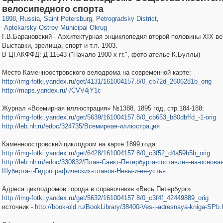
197,232
1,407,206
5,714
29,248
22,955
438
велосипедного спорта
2,442
42
1898
,
Russia
,
Saint Petersburg
,
Petrogradsky District
,
Aptekarsky Ostrov Municipal Okrug
Г.В.Барановский - Архитектурная энциклопедия второй половины XIX век
Выставки, зрелища, спорт и т.п. 1903.
В ЦГАКФФД: Д 11543 ("Начало 1900-х гг.", фото ателье К.Буллы)
Место Каменноостровского велодрома на современной карте:
http://img-fotki.yandex.ru/get/4131/161004157.8/0_cb72d_2606281b_orig
http://maps.yandex.ru/-/CVV4jY1c
Журнал «Всемирная иллюстрация» №1388, 1895 год, стр.184-188:
http://img-fotki.yandex.ru/get/5639/161004157.8/0_cb653_b80dbffd_-1-orig
http://leb.nlr.ru/edoc/324735/Всемирная-иллюстрация
Каменноостровский циклодром на карте 1899 года:
http://img-fotki.yandex.ru/get/6428/161004157.8/0_c3f52_d4a59b5b_orig
http://leb.nlr.ru/edoc/330832/План-Санкт-Петербурга-составлен-на-основа
Шуберта-г-Гидрографических-планов-Невы-и-ее-устья
Адреса циклодромов города в справочнике «Весь Петербург»
http://img-fotki.yandex.ru/get/5632/161004157.8/0_c3f4f_42449889_orig
источник -
http://book-old.ru/BookLibrary/38400-Ves-i-adresnaya-kniga-SPb.