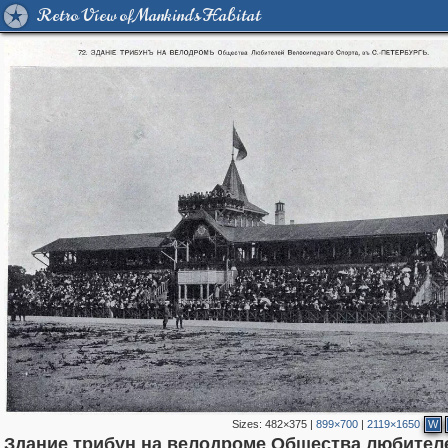
Retro View of Mankind's Habitat
Sizes:
482×375
|
899×700
|
2119×1650
W
Здание трибун на велодроме Общества любител