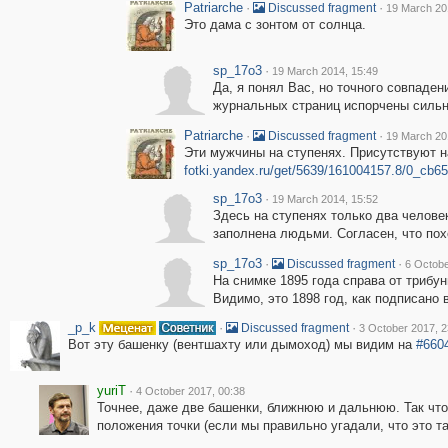
Patriarche
·
·
Discussed fragment
19 March 20
Это дама с зонтом от солнца.
sp_17o3
·
19 March 2014, 15:49
Да, я понял Вас, но точного совпаден
журнальных страниц испорчены сильн
Patriarche
·
·
Discussed fragment
19 March 20
Эти мужчины на ступенях. Присутствуют н
fotki.yandex.ru/get/5639/161004157.8/0_cb65
sp_17o3
·
19 March 2014, 15:52
Здесь на ступенях только два челове
заполнена людьми. Согласен, что пох
sp_17o3
·
·
Discussed fragment
6 Octobe
На снимке 1895 года справа от трибун
Видимо, это 1898 год, как подписано в
_p_k
·
·
Discussed fragment
3 October 2017, 2
Вот эту башенку (вентшахту или дымоход) мы видим на
#660
yuriT
·
4 October 2017, 00:38
Точнее, даже две башенки, ближнюю и дальнюю. Так что
положения точки (если мы правильно угадали, что это та