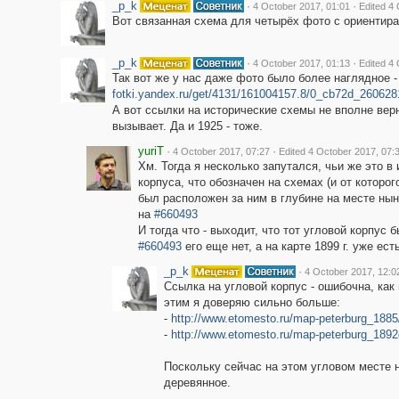
_p_k
·
·
4 October 2017, 01:01
Edited 4
Вот связанная схема для четырёх фото с ориентир
_p_k
·
·
4 October 2017, 01:13
Edited 4
Так вот же у нас даже фото было более наглядное 
fotki.yandex.ru/get/4131/161004157.8/0_cb72d_260628
А вот ссылки на исторические схемы не вполне верн
вызывает. Да и 1925 - тоже.
yuriT
·
·
4 October 2017, 07:27
Edited 4 October 2017, 07:
Хм. Тогда я несколько запутался, чьи же это в
корпуса, что обозначен на схемах (и от которог
был расположен за ним в глубине на месте ны
на
#660493
И тогда что - выходит, что тот угловой корпус 
#660493
его еще нет, а на карте 1899 г. уже ест
_p_k
·
4 October 2017, 12:0
Ссылка на угловой корпус - ошибочна, как
этим я доверяю сильно больше:
-
http://www.etomesto.ru/map-peterburg_18
-
http://www.etomesto.ru/map-peterburg_18
Поскольку сейчас на этом угловом месте н
деревянное.