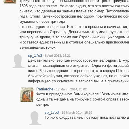
трибуны как стоящую на Каменноостровском треке. Трибуна а
1898 года стояла там. На фото видно, что это восточная три
считаю, что деревья на заднем плане это сквер Петропавлов
года. Стоял Каменноостровский велодром практически по оси 
Буквально через три года
этот велодром разорился. Вот с этого времени и начинается, 
или перенесли в Стрельну. Деньги считать умели, пускать п
трибуну на дрова, в то время как Стрельнинский циклодром 
и остается единственным в столице специально приспособле
велосипедных гонок.
sp_17o3
·
8 April 2013, 16:21
Действительно, это Каменноостровский велодром. В жур
статья, посвящённая его открытию. Одна из фотографий 
видно большое здание - скорее всего, это корпус Петро
Архиерейской улиц, которого сейчас уже нет, но он пока
информацию со ссылками я записал выше в примечании 
Patriarche
·
17 March 2014, 20:02
Фото в приведенном Вами журнале "Всемирная иллюс
одна и та же дама на трибуне с зонтом справа вверх
центре.
sp_17o3
·
19 March 2014, 15:19
Точного сходства нет, поэтому пока поставлю 