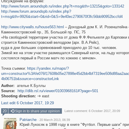
Обсуждение на форуме:
http://www.forum.aroundspb.ru/index.php?t=msg&th=13215&goto=133142
http://www.forum.aroundspb.ru/index.php?
t=msg&th=9926&start=0&rid=0&S=9e40ec2790670f3fc56bb90952bccfd4
http://www.citywalls.ru/house563.html
– Доходный дом К. И. Розенштейна 
Каменноостровский пр., 35, Большой пр. ПС, 75
«На свободной территории участка от дома Ф.Ф.Фелькеля до Карповки в
строится Каменноостровский велодром (арх. В.А.Рейс),
куда в дни больших соревнований приходило до 10 тыс. человек.
Зимой же на этом участке размещался Северный каток, на льду которого
состоялся первый в России матч по хоккею с мячом».
Точка съемки:
https://yandex.ru/maps/?
um=constructor%3Afe076f17608b05e27898e45d2bb4bf7319ee508d88aa2aa
4b06751b&source=constructorLink
Author:
ателье К.Буллы
Source:
http://dlib.rsl.ru/viewer/01003968161#?page=501
Shooting direction:
east

Last edit 6 October 2017, 19:29
20
Sign in to share your opinion
Latest comment: 6 October 2017, 20:09
Patriarche
·
20 March 2013, 06:39
Юрий Лукосяк в 1998 году в книге "Футбол. Первые шаги" 