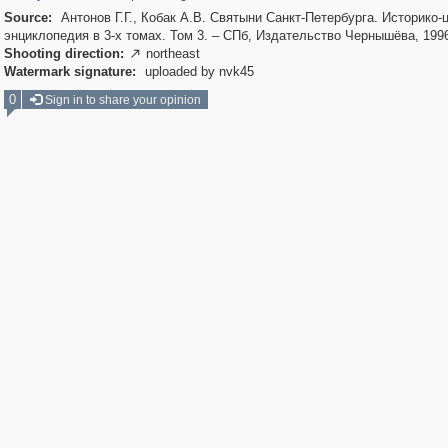
Source:
Антонов Г.Г., Кобак А.В. Святыни Санкт-Петербурга. Историко-
энциклопедия в 3-х томах. Том 3. – СПб, Издательство Чернышёва, 199
Shooting direction:
northeast

Watermark signature:
uploaded by nvk45
0
Sign in to share your opinion