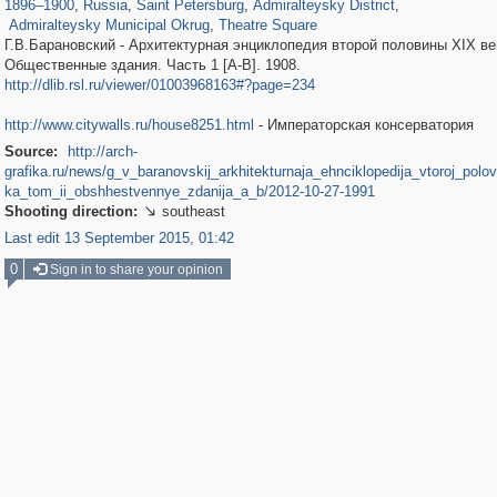
1896
–
1900
,
Russia
,
Saint Petersburg
,
Admiralteysky District
,
Admiralteysky Municipal Okrug
,
Theatre Square
Г.В.Барановский - Архитектурная энциклопедия второй половины XIX век
Общественные здания. Часть 1 [A-B]. 1908.
http://dlib.rsl.ru/viewer/01003968163#?page=234
http://www.citywalls.ru/house8251.html
- Императорская консерватория
Source:
http://arch-
grafika.ru/news/g_v_baranovskij_arkhitekturnaja_ehnciklopedija_vtoroj_polo
ka_tom_ii_obshhestvennye_zdanija_a_b/2012-10-27-1991
Shooting direction:
southeast

Last edit 13 September 2015, 01:42
0
Sign in to share your opinion