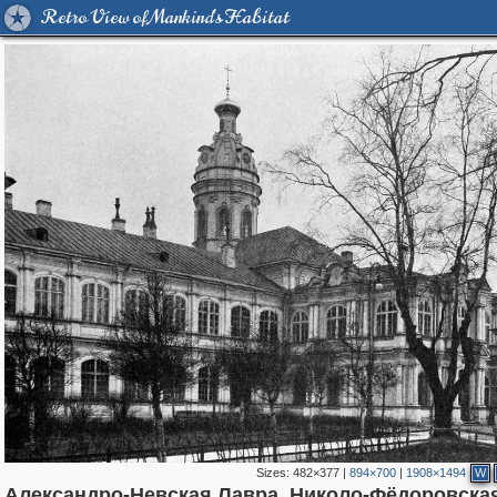
Retro View of Mankind's Habitat
Sizes:
482×377
|
894×700
|
1908×1494
W
Александро-Невская Лавра. Николо-Фёдоровска