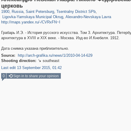
197,297
1,407,782
5,716
29,263
50,287
1,839
церковь
2,925
43
877
15
1900
,
Russia
,
Saint Petersburg
,
Tsentralny District SPb
,
Ligovka-Yamskaya Municipal Okrug
,
Alexandro-Nevskaya Lavra
http://maps.yandex.ru/-/CVRxFN~I
Грабарь И.Э. - История русского искусства. Том 3. Архитектура. Петерб
архитектура в XVIII и XIX веке. - Москва. Изд-во И.Кнебеля. 1912.
Дата снимка указана приблизительно.
Source:
http://arch-grafika.ru/news/1/2010-04-14-629
Shooting direction:
southeast

Last edit 13 September 2015, 01:42
0
Sign in to share your opinion