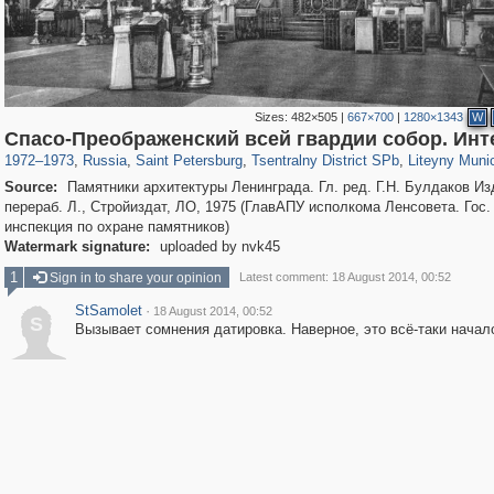
Sizes:
482×505
|
667×700
|
1280×1343
W
197,112
1,406,255
5,709
29,243
50,221
1,833
5,221
17
Спасо-Преображенский всей гвардии собор. Инт
1972
–
1973
,
Russia
,
Saint Petersburg
,
Tsentralny District SPb
,
Liteyny Muni
Source:
Памятники архитектуры Ленинграда. Гл. ред. Г.Н. Булдаков Изд
перераб. Л., Стройиздат, ЛО, 1975 (ГлавАПУ исполкома Ленсовета. Гос.
инспекция по охране памятников)
Watermark signature:
uploaded by nvk45
1
Sign in to share your opinion
Latest comment: 18 August 2014, 00:52
StSamolet
·
18 August 2014, 00:52
S
Вызывает сомнения датировка. Наверное, это всё-таки начал