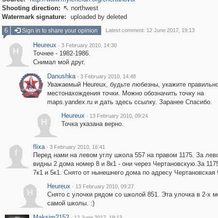
Shooting direction:
northwest

Watermark signature:
uploaded by deleted
6
Sign in to share your opinion
Latest comment: 12 June 2017, 19:13
Heureux
·
3 February 2010, 14:30
H
Точнее - 1982-1986.
Снимал мой друг.
Danushka
·
3 February 2010, 14:48
Уважаемый Heureux, будьте любезны, укажите правильн
местонахождения точки. Можно обозначить точку на
maps.yandex.ru и дать здесь ссылку. Заранее Спасибо.
Heureux
·
13 February 2010, 09:24
H
Точка указана верно.
flixa
·
3 February 2010, 16:41
f
Перед нами на левом углу школа 557 на правом 1175. За лев
видны 2 дома номер 8 и 8к1 - они через Чертановскую.За 117
7к1 и 5к1. Снято от нынешнего дома по адресу Чертановская 
Heureux
·
13 February 2010, 09:27
H
Снято с улочки рядом со школой 851. Эта улочка в 2-х м
самой школы. :)
Maksim2152
·
12 June 2017, 19:13