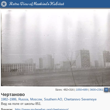
Retro View of Mankind's Habitat
Sizes:
482×316
|
1050×689
|
3600×2361
W
319,864
1,406,683
8,286
21,648
29,243
390
1,024
11
Чертаново
1982
–
1986
,
Russia
,
Moscow
,
Southern AO
,
Chertanovo Severnoye
Вид на поле от школы 851.
Source:
http://www.mylenefan.org/chertanovo/