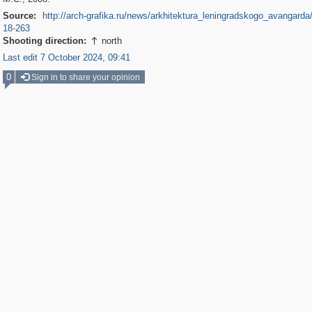
Source:
http://arch-grafika.ru/news/arkhitektura_leningradskogo_avangarda
18-263
Shooting direction:
north

Last edit 7 October 2024, 09:41
0
Sign in to share your opinion