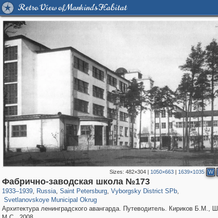
Retro View of Mankind's Habitat
Sizes:
482×304
|
1050×663
|
1639×1035
W
197,125
1,406,291
5,709
29,243
10,252
208
Фабрично-заводская школа №173
4,020
65
1933
–
1939
,
Russia
,
Saint Petersburg
,
Vyborgsky District SPb
,
Svetlanovskoye Municipal Okrug
Архитектура ленинградского авангарда. Путеводитель. Кириков Б.М., 
М.С., 2008.