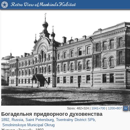
Retro View of Mankind's Habitat
Sizes:
482×324
|
1041×700
|
1200×807
W
197,300
1,407,861
5,716
29,263
50,290
1,839
Богадельня придворного духовенства
7,075
152
1892
,
Russia
,
Saint Petersburg
,
Tsentralny District SPb
,
Smolninskoye Municipal Okrug