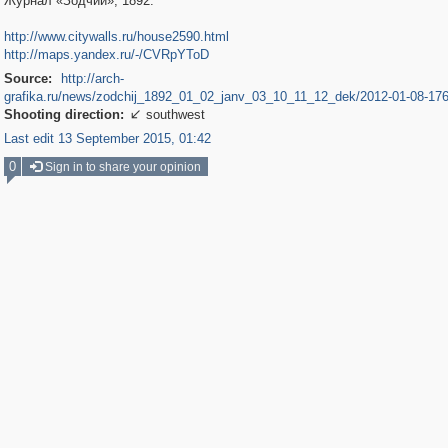
Журнал «Зодчий», 1892.
http://www.citywalls.ru/house2590.html
http://maps.yandex.ru/-/CVRpYToD
Source:
http://arch-
grafika.ru/news/zodchij_1892_01_02_janv_03_10_11_12_dek/2012-01-08-17
Shooting direction:
southwest

Last edit 13 September 2015, 01:42
0
Sign in to share your opinion