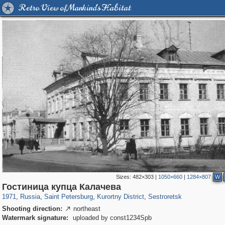
Retro View of Mankind's Habitat
Sizes:
482×303
|
1050×660
|
1284×807
W
197,175
1,406,849
5,709
29,243
5,952
9
2,044
3
Гостиница купца Калачева
1971
,
Russia
,
Saint Petersburg
,
Kurortny District
,
Sestroretsk
Shooting direction:
northeast

Watermark signature:
uploaded by const1234Spb