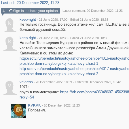
Last edit 20 December 2022, 11:23
4
Sign in to share your opinion
Latest comment: 20 December 2022, 11:23
keep-right
·
·
21 June 2020, 17:00
Edited 21 June 2020, 18:33
k
Не только гостиница. Во втором этаже жил сам П.Е.Калачев 
большой дружной семьёй.
keep-right
·
·
21 June 2020, 18:33
Edited 21 June 2020, 18:35
k
На сайте Телевидения Курортного района есть целый фильм (
частей) нашего замечательного режиссёра Аллы Дружининой
Калачевых и об этом их доме:
http://sctv.ru/peredachi/nastoyashchee-proshloe/4016-nastoyash
proshloe-dom-na-vyborgskoj-kalachevy-chast-1
http://sctv.ru/peredachi/nastoyashchee-proshloe/4017-nastoyash
proshloe-dom-na-vyborgskoj-kalachevy-chast-2
velartos
·
·
20 December 2022, 10:39
Edited 20 December 2022, 10:42
v
1971г
пруф в комментариях:
https://vk.com/photo406048697_456239
reply=54
KVKVK
·
20 December 2022, 11:23
Поправил.