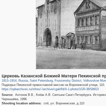
197,153
1,406,659
5,709
29,243
2,499
15
900
11
Церковь Казанской Божией Матери Пекинской п
1913
–
1914
,
Russia
,
Saint Petersburg
,
Frunzensky District
,
Volkovskoe Muni
Подворье Пекинской православной миссии на Воронежской улице, 110.
https://spbarchives.ru/infres/-/archive/cgakffd/A-1-photo/1GR-38/58653
Source:
Антонов В.В., Кобак А.В. Святыни Санкт-Петербурга. Историко
Чернышёва, 1996
Shooting location address:
спб, ул. Воронежская, д.110