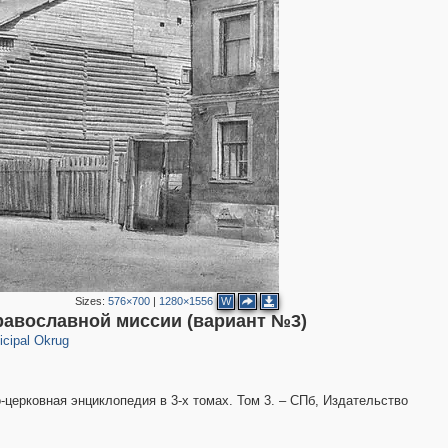
Sizes:
576×700
|
1280×1556
W
равославной миссии (вариант №3)
cipal Okrug
-церковная энциклопедия в 3-х томах. Том 3. – СПб, Издательство