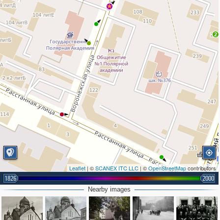
3
2
Leaflet
| ©
SCANEX ITC LLC
| ©
OpenStreetMap
contributors
1826
2000
Nearby images