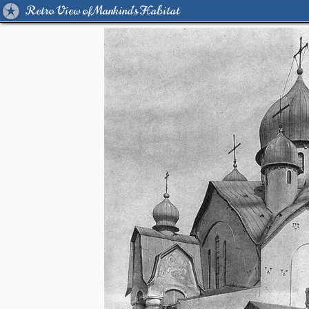
Retro View of Mankind's Habitat