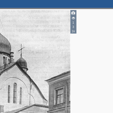
1
3
1k