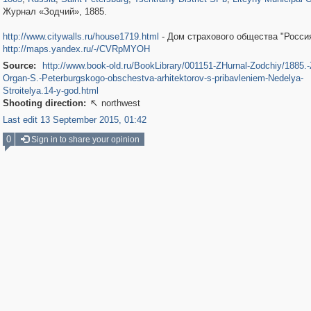
Журнал «Зодчий», 1885.
http://www.citywalls.ru/house1719.html
- Дом страхового общества "Росси
http://maps.yandex.ru/-/CVRpMYOH
Source:
http://www.book-old.ru/BookLibrary/001151-ZHurnal-Zodchiy/1885.-
Organ-S.-Peterburgskogo-obschestva-arhitektorov-s-pribavleniem-Nedelya-
Stroitelya.14-y-god.html
Shooting direction:
northwest

Last edit 13 September 2015, 01:42
0
Sign in to share your opinion