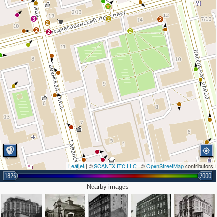
5
3
2
2
2
2
2
2
Leaflet
| ©
SCANEX ITC LLC
| ©
OpenStreetMap
contributors
1826
2000
2
Nearby images