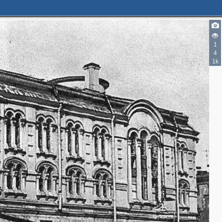
1
4
1k
3