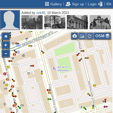
Gallery
Sign up
Login
EN
Added by
nvk45
, 10 March 2013
2
OSM
2
2
2
2
2
3
2
3
2