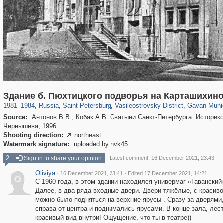
197,112
1,406,255
5,709
29,243
14,237
482
1,97
Здание б. Пюхтицкого подворья на Карташихино
1981
–
1984
,
Russia
,
Saint Petersburg
,
Vasileostrovsky District
,
Gavan Munici
Source:
Антонов В.В., Кобак А.В. Святыни Санкт-Петербурга. Историко
Чернышёва, 1996
Shooting direction:
northeast

Watermark signature:
uploaded by nvk45
2
Sign in to share your opinion
Latest comment: 16 December 2021, 23:43
Oliviya
·
·
16 December 2021, 23:41
Edited 17 December 2021, 14:21
O
С 1960 года, в этом здании находился универмаг «Гаванский
Далее, в два ряда входные двери. Двери тяжёлые, с красиво
можно было подняться на верхние ярусы . Сразу за дверями
справа от центра и поднимались ярусами. В конце зала, ле
красивый вид внутри! Ощущение, что ты в театре))