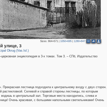
Sizes:
864×571
|
1050×695
|
1280×847
W
1
5
й улице, 3
pal Okrug (Vas.Isl.)
-церковная энциклопедия в 3-х томах. Том 3. – СПб, Издательство
». Прекрасная лестница подходила к центральному входу с двух сторон.
й растекловкой. Селевой и справой стороны лестницы, по которым
, водишь в центральный зал. Торговые места находились, слева и
стница! Очень красивая, с большими напольными светильниками! Очень