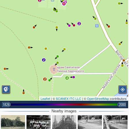
2
2
4
2
2
4
2
Leaflet
| ©
SCANEX ITC LLC
| ©
OpenStreetMap
contributors
3
1826
2000
3
Nearby images
3
3
2
4
3
2