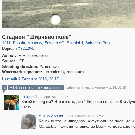
319,878
1,407,206
8,286
20,939
29,248
306
5,623
49
2,775
6
Стадион "Ширяево поле"
1911
,
Russia
,
Moscow
,
Eastern AO
,
Sokolniki
,
Sokolniki Park
Вариант
#721204
.
Author:
А.А.Горожанкин
Source:
СВ
Shooting direction:
northwest

Watermark signature:
uploaded by maratstas
Last edit 9 February 2018, 20:17
6
Sign in to share your opinion
Latest comment: 7 February 2018, 01:20
Helder23
·
19 April 2012, 17:25
Какой ипподром? Это же стадион "Ширяево поле" на 6-м Луч
часть.
Автор Абонент
·
20 October 2012, 06:52
Конечно это не ипподром, а футбольное поле, да и 
Maratstas Фамилия Станислав Величко довольно не