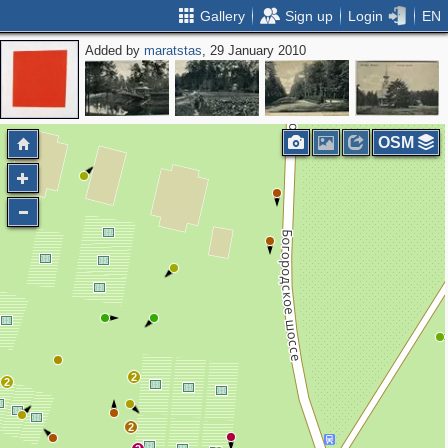
Gallery
Sign up
Login
EN
Added by
maratstas
, 29 January 2010
OSM
2
2
2