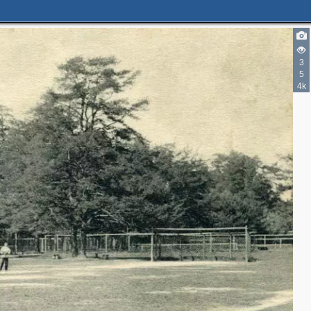
3
5
4k