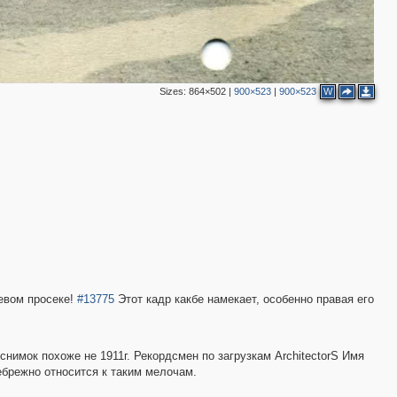
Sizes:
864×502
|
900×523
|
900×523
W
евом просеке!
#13775
Этот кадр какбе намекает, особенно правая его
снимок похоже не 1911г. Рекордсмен по загрузкам ArchitectorS Имя
брежно относится к таким мелочам.