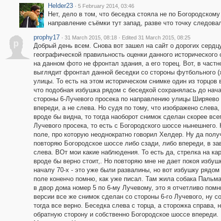
Helder23
·
5 February 2014, 03:46
Нет, дело в том, что беседка стояла не по Богородскому
направление съёмки тут запад, разве что точку следова
prophy17
·
·
31 March 2015, 08:18
Edited 31 March 2015, 08:25
p
Добрый день всем. Снова вот зашел на сайт о дорогих сердцу
географической правильность оценки данного исторического 
на данном фото не фронтал здания, а его торец. Вот, в част
выглядит фронтал данной беседки со стороны футбольного (х
улицы. То есть на этом историческом снимке один из торцов в
что подобная избушка рядом с беседкой сохранялась до начал
стороны 6-Лучевого просека по направлению улицы Ширяево 
впереди, а не слева. Но судя по тому, что изображено слева,
вроде бы видна, то тогда наоборот снимок сделан скорее всего
Лучевого просека, то есть с Богородского шоссе нынешнего.
поле, про которую неоднократно говорил Хелдер. Ну да получ
повторяю Богородское шоссе либо сзади, либо впереди, в за
слева. ВОт мои какие наблюдения. То есть да, стрелка на ка
вроде бы верно стоит,. Но повторяю мне не дает покоя избушк
началу 70-х - это уже были развалины, но вот избушку рядо
поле коненчо помню, как уже писал. Там жила собака Пальма
в двор дома номер 5 по 6-му Лучевому, это я отчетливо помн
версии все же снимок сделан со стороны 6-го Лучевого, ну 
тогда все верно. Беседка слева с торца, а сторожка справа, н
обратную сторону и собственно Богородское шоссе впереди. 