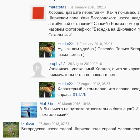
maratstas
·
31 January 2010, 20:10
Хорошо, давайте переставим. Как я понимаю, э
Ширяевом поле, близ Богородского шоссе, нев
автобусной остановки? Спасибо Вам за помощь
назовём фотографию: "Беседка на Ширяевом п
Сокольники".
Helder23
·
1 February 2010, 06:01
Ну, как вам удобно.) Спасибо. Только Бог
шоссе слева.)
prophy17
·
28 August 2012, 02:16
p
Извиняюсь, уважаымый Хелдер, а что за харак
примечательного я не нашел в нем
Helder23
·
28 August 2012, 05:57
Характерный в том плане, что справа нахо
справа:
#13778
Mal_Gin
·
30 March 2015, 18:38
А Вы ничего не путаете относительно близнецов? И
шехтелевский?
tkalivan
·
27 June 2013, 07:57
Богородское шоссе слева! Ширяево поле справа! Направление 