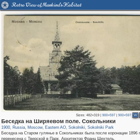
Retro View of Mankind's Habitat
Sizes:
482×319
|
900×597
|
900×597
W
319,882
1,407,361
8,286
20,942
29,248
306
5,623
49
2,775
6
Беседка на Ширяевом поле. Сокольники
1900
,
Russia
,
Moscow
,
Eastern AO
,
Sokolniki
,
Sokolniki Park
Беседка на Старом гулянье в Сокольниках была после коронации 1896 
перенесена с Тверской в Парк. Архитектор Франц Шехтель.