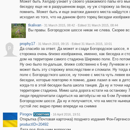
Может быть Хелдер узнает у своего уважаемого папы его мыс
беседку еще не в разрушенном виде, ну уж сторожку за бесе
помнить. Может быть и еще знатоки данного места найдутся 
исходил из того, что на данном фото торец беседки изображ
tkalivan
·
·
31 March 2015, 08:42
Edited 31 March 2015, 08:44
Вы правы. Богородское шоссе никак не слева. Скорее вс
prophy17
·
·
31 March 2015, 09:15
Edited 31 March 2015, 10:01
p
Да спасибо за ответ. Да может и сзади Богородское шоссе, я 
сторожка очень близко изображена, именно, как беседка и с
дом на территории самого стадиона Ширяево поле. Его пото
Ну оно было по-дальше, ближе собственно к 6-му Лучевом и 
может быть эту сторожку впоследствии и сломали. Ну тогда
поле с Богородсткого шоссе, ну точнее с места чуть левее в
беседки, которые повторяю я помню, даже лазил в них в детст
когда-то в этой беседки была школа танцев. Да ну и точки на
территории стадиона. Мимо шла дорога кстати на остановку 75
люди предпочитали садиться на автобусы не на 6-ом Лучевом,
Богородском шоссе. Да ну и получается, что на месте нынешн
густой лес видно прямо впереди на снимке
Pirogov
·
16 April 2016, 19:51
Открытка (Почтовая карточка) позднего издания Фон-Гиргенс
productID=20492
Дата под большим вопросом.