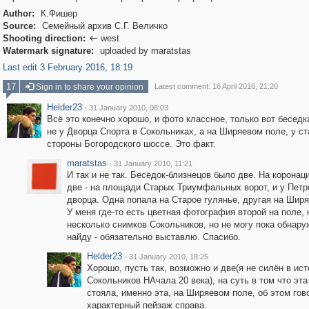
Author:
К.Фишер
Source:
Семейный архив С.Г. Величко
Shooting direction:
west

Watermark signature:
uploaded by maratstas
Last edit 3 February 2016, 18:19
17
Sign in to share your opinion
Latest comment: 16 April 2016, 21:20
Helder23
·
31 January 2010, 08:03
Всё это конечно хорошо, и фото классное, только вот беседк
не у Дворца Спорта в Сокольниках, а на Ширяевом поле, у ст
стороны Богородского шоссе. Это факт.
maratstas
·
31 January 2010, 11:21
И так и не так. Беседок-близнецов было две. На коронац
две - на площади Старых Триумфальных ворот, и у Петр
дворца. Одна попала на Старое гулянье, другая на Ширя
У меня где-то есть цветная фотография второй на поле, 
несколько снимков Сокольников, но не могу пока обнару
найду - обязательно выставлю. Спасибо.
Helder23
·
31 January 2010, 18:25
Хорошо, пусть так, возможно и две(я не силён в ис
Сокольников НАчала 20 века), на суть в том что эта
стояла, именно эта, на Ширяевом поле, об этом гов
характерный пейзаж справа.