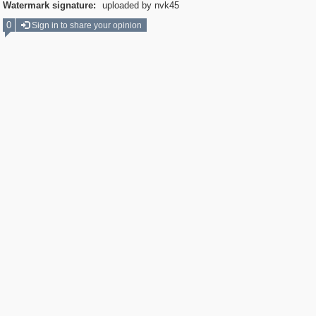
Watermark signature:
uploaded by nvk45
0
Sign in to share your opinion