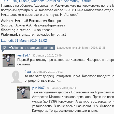
1907
–
1910
,
Russia
,
Moscow
,
Central AO
,
Basmanny District
Надпись на обороте: "Дворецъ гр. Разумовского на Гороховомъ поле в 
постройки архитра М.Ф. Казакова около 1790 г. Ныне Малолетнее отдел
Николаевского сиротского института. Н. Лансере".
Author:
Николай Евгеньевич Лансере
Source:
Архив А.А. Иванова-Терентьева
Shooting direction:
southeast

Watermark signature:
uploaded by rothast
Last edit 31 March 2019, 15:02
12
Sign in to share your opinion
Latest comment: 24 March 2019, 13:35
yuri1947
·
30 January 2010, 03:49
Первый раз слышу про авторство Казакова. Наверное в то вр
считали.
flixa
·
30 January 2010, 04:03
f
то что этот дворец находится на ул. Казакова наводит н
определённые мысли...
yuri1947
·
30 January 2010, 04:14
Там неподалеку церковь Вознесения на Гороховом п
Авторство Матвея Казакова признано. Прежнее наз
улицы (до 1939) Гороховая. А авторство дворца точ
установлено. В наше время называют Н.А. Львова и
Камерона. Тогда возможно считали иначе.