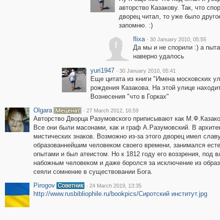
авторство Казакову. Так, что спо
дворец читал, то уже было другое
запомню. :)
flixa
·
30 January 2010, 05:55
f
Да мы и не спорили :) а пыт
наверно удалось
yuri1947
·
30 January 2010, 05:41
Еще цитата из книги "Имена московских ул
рождения Казакова. На этой улице находит
Вознесения "что в Горках"
Olgara
·
27 March 2012, 16:59
Авторство Дворца Разумовского приписывают как М.Ф.Казаков
Все они были масонами, как и граф А.Разумовский. В архит
мистических знаков. Возможно из-за этого дворец имел слав
образованнейшим человеком своего времени, занимался ест
опытами и был атеистом. Но к 1812 году его воззрения, под в
набожным человеком и даже боролся за исключение из образо
сеяли сомнение в существовании Бога.
Pirogov
·
24 March 2019, 13:35
http://www.rusbibliophile.ru/bookpics/Сиротский институт.jpg