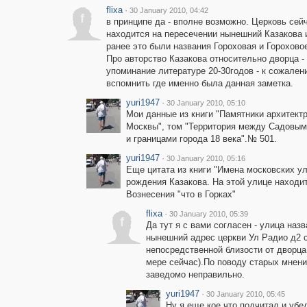
flixa
·
30 January 2010, 04:42
f
в принципе да - вполне возможно. Церковь сей
находится на пересечении нынешний Казакова 
ранее это были названия Гороховая и Горохово
Про авторство Казакова относительно дворца -
упоминание литературе 20-30годов - к сожален
вспомнить где именно была данная заметка.
yuri1947
·
30 January 2010, 05:10
Мои данные из книги "Памятники архитект
Москвы", том "Территория между Садовым
и границами города 18 века".№ 501.
yuri1947
·
30 January 2010, 05:16
Еще цитата из книги "Имена московских ул
рождения Казакова. На этой улице находит
Вознесения "что в Горках"
flixa
·
30 January 2010, 05:39
f
Да тут я с вами согласен - улица наз
нынешний адрес церкви Ул Радио д2 с
непосредственной близости от дворца
мере сейчас).По поводу старых мнений
заведомо неправильно.
yuri1947
·
30 January 2010, 05:45
Ну я еще кое что подчитал и убе