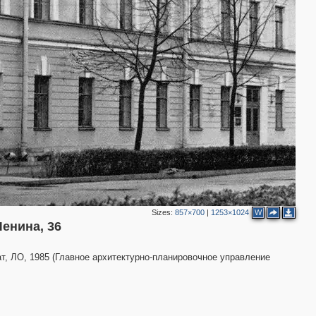
Sizes:
857×700
|
1253×1024
W
енина, 36
т, ЛО, 1985 (Главное архитектурно-планировочное управление