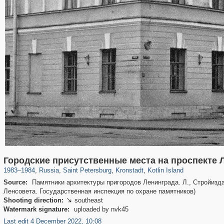
197,175
1,406,849
5,709
29,243
2,178
73
1,776
44
Городские присутственные места на проспекте Л
1983
–
1984
,
Russia
,
Saint Petersburg
,
Kronstadt
,
Kotlin Island
Source:
Памятники архитектуры пригородов Ленинграда. Л., Стройизда
Ленсовета. Государственная инспекция по охране памятников)
Shooting direction:
southeast

Watermark signature:
uploaded by nvk45
Last edit 4 December 2022, 10:08