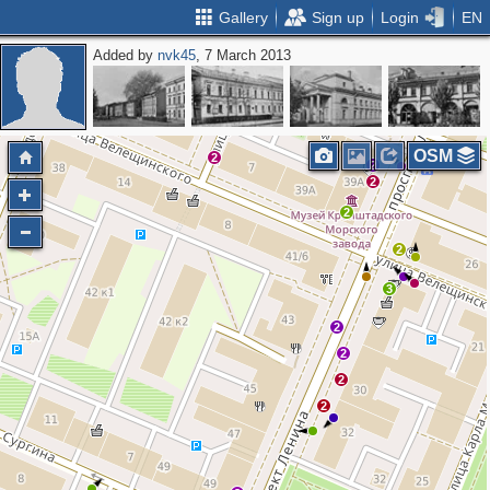
Gallery
Sign up
Login
EN
Added by
nvk45
, 7 March 2013
2
OSM
2
2
2
2
2
3
2
2
2
2