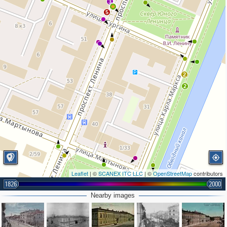
3
5
2
2
Leaflet
| ©
SCANEX ITC LLC
| ©
OpenStreetMap
contributors
1826
2000
Nearby images
9
2
5
6