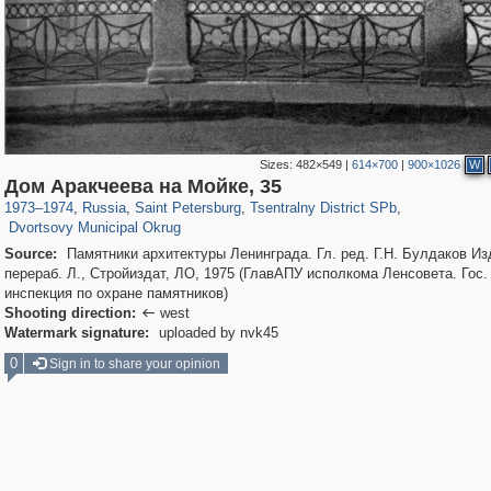
Sizes:
482×549
|
614×700
|
900×1026
W
197,297
1,407,780
5,716
29,263
50,287
1,839
Дом Аракчеева на Мойке, 35
22,613
1,098
1973
–
1974
,
Russia
,
Saint Petersburg
,
Tsentralny District SPb
,
Dvortsovy Municipal Okrug
Source:
Памятники архитектуры Ленинграда. Гл. ред. Г.Н. Булдаков Изд
перераб. Л., Стройиздат, ЛО, 1975 (ГлавАПУ исполкома Ленсовета. Гос.
инспекция по охране памятников)
Shooting direction:
west

Watermark signature:
uploaded by nvk45
0
Sign in to share your opinion