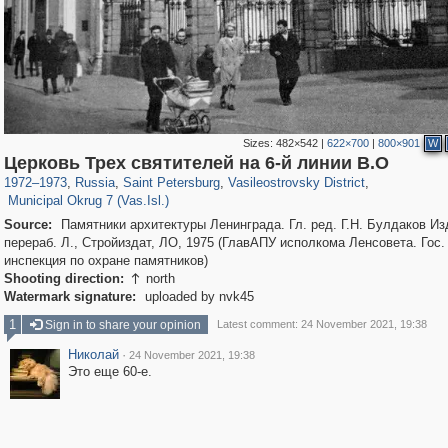
Sizes:
482×542
|
622×700
|
800×901
W
197,153
1,406,504
5,709
29,243
14,243
482
Церковь Трех святителей на 6-й линии В.О
9,174
456
1972
–
1973
,
Russia
,
Saint Petersburg
,
Vasileostrovsky District
,
Municipal Okrug 7 (Vas.Isl.)
Source:
Памятники архитектуры Ленинграда. Гл. ред. Г.Н. Булдаков Изд
перераб. Л., Стройиздат, ЛО, 1975 (ГлавАПУ исполкома Ленсовета. Гос.
инспекция по охране памятников)
Shooting direction:
north

Watermark signature:
uploaded by nvk45
1
Sign in to share your opinion
Latest comment: 24 November 2021, 19:38
Николай
·
24 November 2021, 19:38
Это еще 60-е.