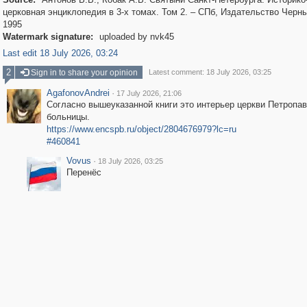
церковная энциклопедия в 3-х томах. Том 2. – СПб, Издательство Черн
1995
Watermark signature:
uploaded by nvk45
Last edit 18 July 2026, 03:24
2
Sign in to share your opinion
Latest comment: 18 July 2026, 03:25
AgafonovAndrei
·
17 July 2026, 21:06
Согласно вышеуказанной книги это интерьер церкви Петропа
больницы.
https://www.encspb.ru/object/2804676979?lc=ru
#460841
Vovus
·
18 July 2026, 03:25
Перенёс