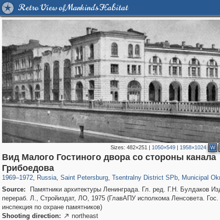
Retro View of Mankind's Habitat
Sizes:
482×251
|
1050×549
|
1958×1024
W
Вид Малого Гостиного двора со стороны канала
197,057
1,405,779
5,709
29,243
50,218
1,833
8,787
288
Грибоедова
1969
–
1972
,
Russia
,
Saint Petersburg
,
Tsentralny District SPb
,
Municipal Ok
Source:
Памятники архитектуры Ленинграда. Гл. ред. Г.Н. Булдаков Изд
перераб. Л., Стройиздат, ЛО, 1975 (ГлавАПУ исполкома Ленсовета. Гос.
инспекция по охране памятников)
Shooting direction:
northeast
