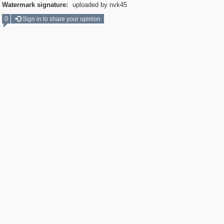
Watermark signature:
uploaded by nvk45
0
Sign in to share your opinion