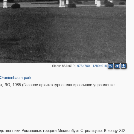
Sizes:
864×619
|
976×700
|
1280×918
W
1,001
19
Oranienbaum park
т, ЛО, 1985 (Главное архитектурно-планировочное управление
дственники Романовых герцоги Мекленбург-Стрелицкие. К концу XIX