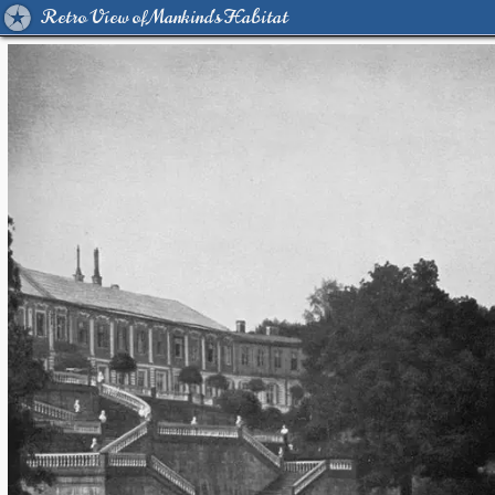
Retro View of Mankind's Habitat