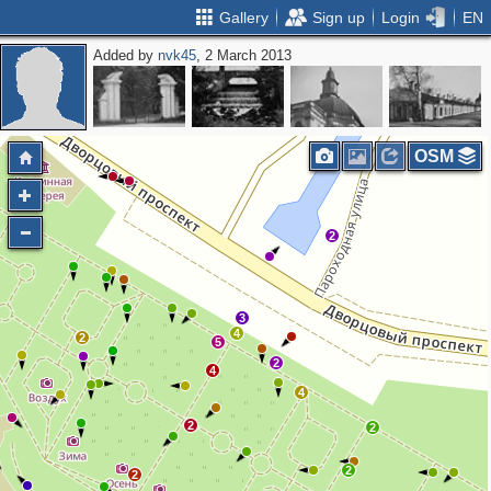
Gallery
Sign up
Login
EN
Added by
nvk45
, 2 March 2013
OSM
2
3
4
2
5
2
4
4
2
2
2
2