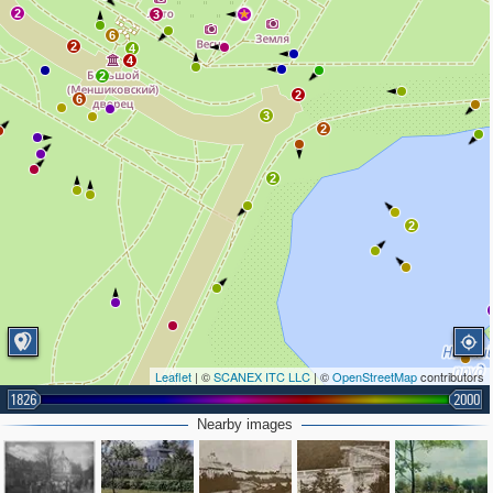
2
3
6
2
4
4
2
2
6
3
2
2
2
Leaflet
| ©
SCANEX ITC LLC
| ©
OpenStreetMap
contributors
1826
2000
Nearby images
2
2