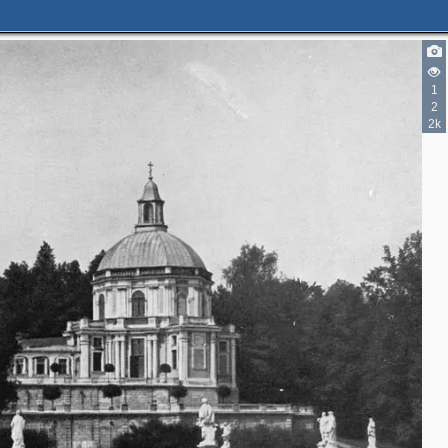
1
2
2k